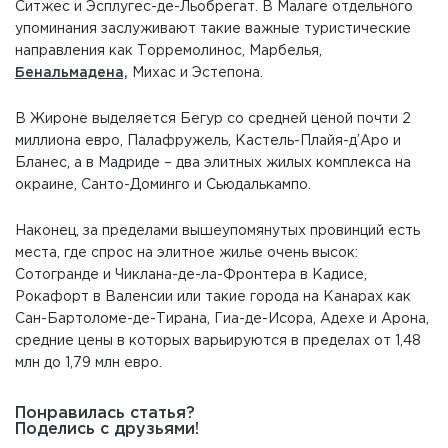
Ситжес и Эсплугес-де-Льобрегат. В Малаге отдельного
упоминания заслуживают такие важные туристические
направления как Торремолинос, Марбелья,
Бенальмадена,
Михас и Эстепона.
В Жироне выделяется Бегур со средней ценой почти 2
миллиона евро, Палафружель, Кастель-Плайя-д’Аро и
Бланес, а в Мадриде – два элитных жилых комплекса на
окраине, Санто-Доминго и Сьюдалькампо.
Наконец, за пределами вышеупомянутых провинций есть
места, где спрос на элитное жилье очень высок:
Сотогранде и Чиклана-де-ла-Фронтера в Кадисе,
Рокафорт в Валенсии или такие города на Канарах как
Сан-Бартоломе-де-Тирана, Гиа-де-Исора, Адехе и Арона,
средние цены в которых варьируются в пределах от 1,48
млн до 1,79 млн евро.
Понравилась статья?
Поделись с друзьями!