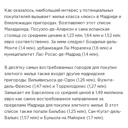
Как оказалось, наибольший интерес у потенциальных
покупателей вызывает жилье класса «люкс» в Мадриде и
близлежащих пригородах. Возглавляют этот список
Махадаонда, Посуэло-де-Аларкон и сама испанская
столица со средними ценами в 1,23 млн, 1,64 млн и 1,52 млн
евро соответственно. За ними следуют Боадилья-дель-
Монте (1,4 млн), урбанизация Ла-Моралеха (1,6 млн) и
муниципалитет Лас-Росас-де-Мадрид (1,4 млн).
В десятку самых востребованных городов для покупки
элитного жилья также входят другие мадридские
пригороды: Вильявисьоса-де-Одон (1,26 млн), Фуэнте-
дель-Фресно (1,47 млн) и Торрелодонес (1,27 млн).
Замыкает ее Барселона со средней ценой в 1,49 миллиона
евро как самое востребованное направление за
пределами Мадрида для покупки элитного жилья. В этот
список также попали Бильбао (1,25 млн), Сан-Кугат-дель-
Вальес (1,57 млн) и Буньола на Майорке (1,7 млн).