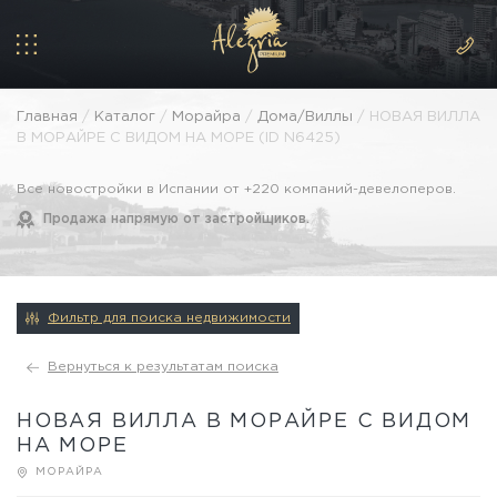
Главная
/
Каталог
/
Морайра
/
Дома/Виллы
/ НОВАЯ ВИЛЛА
В МОРАЙРЕ С ВИДОМ НА МОРЕ (ID N6425)
Все новостройки в Испании от +220 компаний-девелоперов.
Продажа напрямую от застройщиков.
Фильтр для поиска недвижимости
Вернуться к результатам поиска
НОВАЯ ВИЛЛА В МОРАЙРЕ С ВИДОМ
НА МОРЕ
МОРАЙРА