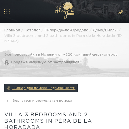
Главная
/
Каталог
/
Пилар-де-ла-Орадада
/
Дома/Виллы
/
Villa 3 bedrooms and 2 bathrooms in Péra de la Horadada (ID
N3842)
Все новостройки в Испании от +220 компаний-девелоперов.
Продажа напрямую от застройщиков.
Фильтр для поиска недвижимости
Вернуться к результатам поиска
VILLA 3 BEDROOMS AND 2
BATHROOMS IN PÉRA DE LA
HORADADA