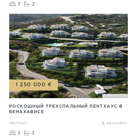
3
2
1 250 000 €
ID BH07002N
РОСКОШНЫЙ ТРЕХСПАЛЬНЫЙ ПЕНТХАУС В
БЕНАХАВИСЕ
ПЕНТХАУС
БЕНААВИС
3
3