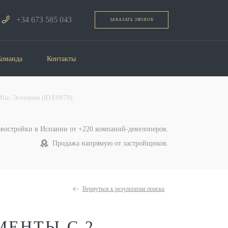
+34 673 585 043
ЗАКАЗАТЬ ЗВОНОК
Команда
Контакты
ile, Эстепона (ID E0979)
овостройки в Испании от +220 компаний-девелоперов.
Продажа напрямую от застройщиков.
Вернуться к результатам поиска
МЕНТЫ С 2