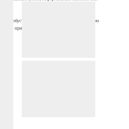
ению и обустройству по вашему вкусу. Независимо
сть, это прибрежное убежище подойдет вам по