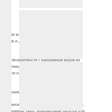
ванными комнатами на берегу моря, всего в 5
вие, так и доступность, эта полностью
ффектом бесконечности с панорамным видом на
м, оснащенный кондиционером для
1 частное парковочное место и специальное
прибрежным бризом.
йдете множество магазинов, баров и ресторанов,
ы на изысканный ужин, неформальные напитки или