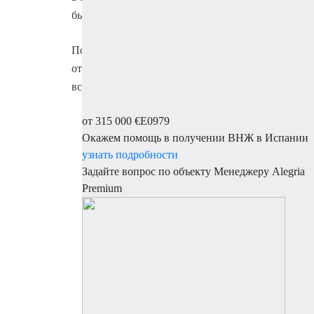
быстрый поход по магазинам, этот район вам под
Поскольку эта квартира была сдана в долгосрочну
от того, ищете ли вы постоянное место жительс
всем фронтам.
от 315 000 €
E0979
Окажем помощь в получении ВНЖ в Испании
узнать подробности
Задайте вопрос по объекту
Менеджеру Alegria
Premium