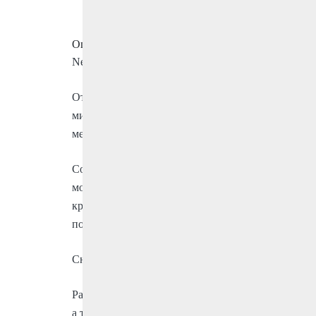
Ванные комнаты:
2
Описание
New Golden Mile, апартаменты на берегу моря уж
Откройте для себя идеальное сочетание комфорта 
минутах ходьбы от нетронутых берегов New Golden
меблированная жемчужина предлагает непринуж
Cosmo Beach славится своей потрясающей зоной 
море, а также впечатляющим входом в атриум с 
круглогодичного комфорта и полностью оборудова
помещение для хранения вещей, что обеспечивае
Снаружи частная терраса приглашает вас пообеда
Расположение не имеет себе равных, все необход
а также необходимые удобства, такие как аптеки