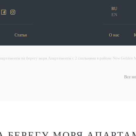
RU
EN
Статьи
О нас
Апартаменты на берегу моря Апартаменты с 2 спальнями в районе New Golden M
Все н
 БЕРЕГУ МОРЯ АПАРТА