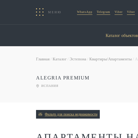
WhatsApp
Telegram
Viber
Viber
МЕНЮ
Каталог объектов
Главная
/
Каталог
/
Эстепона
/
Квартиры/Апартаменты
/ 
ALEGRIA PREMIUM
ИСПАНИЯ
Фильтр для поиска недвижимости
АПАРТАМЕНТЫ НА