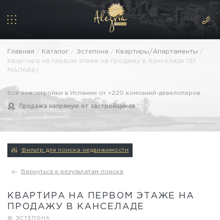
Главная
/
Каталог
/
Эстепона
/
Квартиры/Апартаменты
/
Квартира на первом этаже на продажу в Канселаде (ID
MA0666)
Все новостройки в Испании от +220 компаний-девелоперов.
Продажа напрямую от застройщиков.
Фильтр для поиска недвижимости
Вернуться к результатам поиска
КВАРТИРА НА ПЕРВОМ ЭТАЖЕ НА
ПРОДАЖУ В КАНСЕЛАДЕ
ЭСТЕПОНА