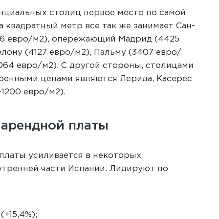
нциальных столиц первое место по самой
а квадратный метр все так же занимает Сан-
06 евро/м2), опережающий Мадрид (4425
елону (4127 евро/м2), Пальму (3407 евро/
3064 евро/м2). С другой стороны, столицами
еренными ценами являются Лерида, Касерес
–1200 евро/м2).
 арендной платы
платы усиливается в некоторых
утренней части Испании. Лидируют по
(+15,4%);