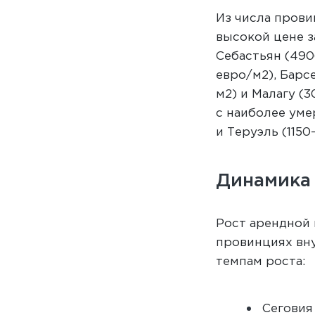
Из числа прови
высокой цене з
Себастьян (49
евро/м2), Барс
м2) и Малагу (
с наиболее ум
и Теруэль (1150
Динамика
Рост арендной 
провинциях вн
темпам роста:
Сеговия 