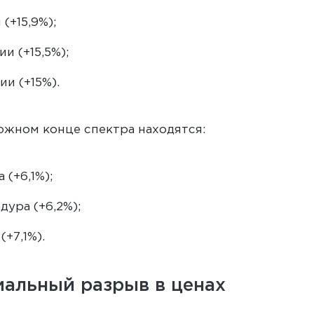
(+15,9%);
и (+15,5%);
ии (+15%).
ожном конце спектра находятся:
 (+6,1%);
дура (+6,2%);
(+7,1%).
альный разрыв в ценах