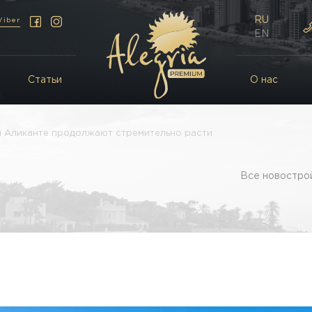
RU
Viber
EN
Статьи
О нас
и Аликанте продолжают стремительно расти
Все новострой