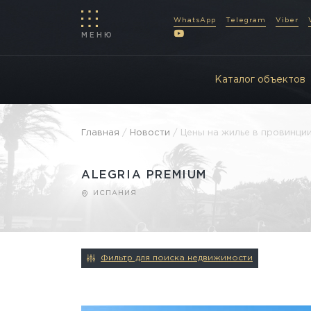
WhatsApp
Telegram
Viber
МЕНЮ
Каталог объектов
Главная
/
Новости
/ Цены на жилье в провинци
ALEGRIA PREMIUM
ИСПАНИЯ
Фильтр для поиска недвижимости