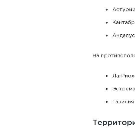
Астурии 
Кантабри
Андалус
На противопол
Ла-Риоха
Эстрема
Галисия 
Территори